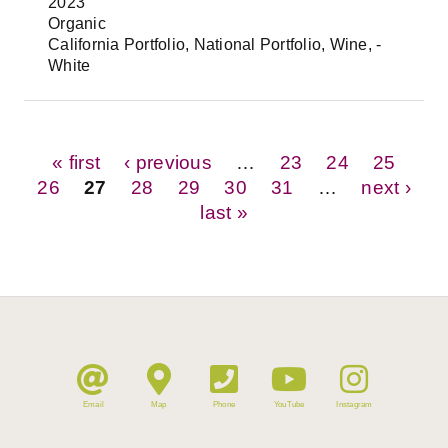
2023
Organic
California Portfolio, National Portfolio, Wine, -
White
Pages
« first
‹ previous
…
23
24
25
26
27
28
29
30
31
…
next ›
last »
Email
Map
Phone
YouTube
Instagram