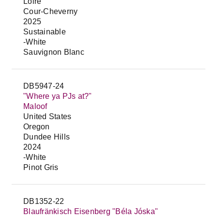
Loire
Cour-Cheverny
2025
Sustainable
-White
Sauvignon Blanc
DB5947-24
"Where ya PJs at?"
Maloof
United States
Oregon
Dundee Hills
2024
-White
Pinot Gris
DB1352-22
Blaufränkisch Eisenberg "Béla Jóska"