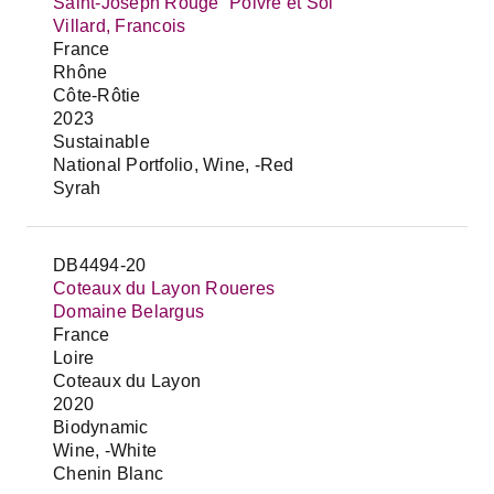
Saint-Joseph Rouge “Poivre et Sol”
Villard, Francois
France
Rhône
Côte-Rôtie
2023
Sustainable
National Portfolio, Wine, -Red
Syrah
DB4494-20
Coteaux du Layon Roueres
Domaine Belargus
France
Loire
Coteaux du Layon
2020
Biodynamic
Wine, -White
Chenin Blanc