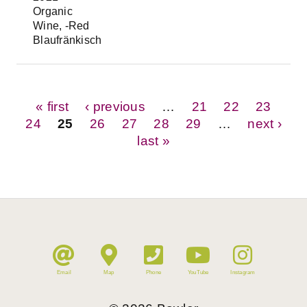
Organic
Wine, -Red
Blaufränkisch
Pages
« first
‹ previous
…
21
22
23
24
25
26
27
28
29
…
next ›
last »
Email
Map
Phone
YouTube
Instagram