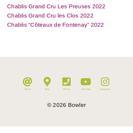
Chablis Grand Cru Les Preuses 2022
Chablis Grand Cru les Clos 2022
Chablis “Côteaux de Fontenay” 2022
Email
Map
Phone
YouTube
Instagram
©
2026
Bowler