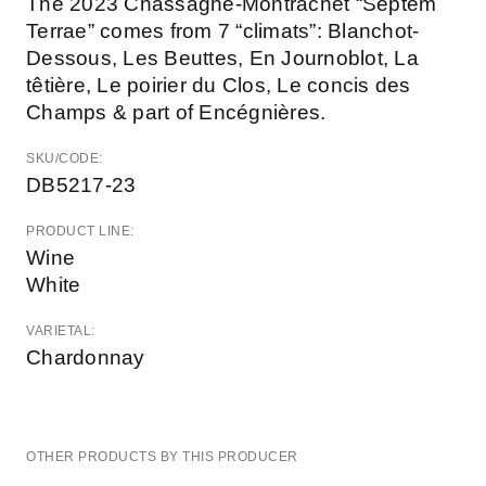
The 2023 Chassagne-Montrachet “Septem
Terrae” comes from 7 “climats”: Blanchot-
Dessous, Les Beuttes, En Journoblot, La
têtière, Le poirier du Clos, Le concis des
Champs & part of Encégnières.
SKU/CODE:
DB5217-23
PRODUCT LINE:
Wine
White
VARIETAL:
Chardonnay
OTHER PRODUCTS BY THIS PRODUCER