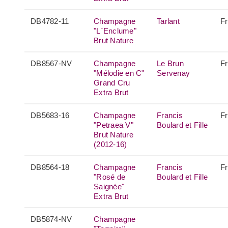
DB4782-11
Champagne
Tarlant
F
"L`Enclume"
Brut Nature
DB8567-NV
Champagne
Le Brun
F
"Mélodie en C"
Servenay
Grand Cru
Extra Brut
DB5683-16
Champagne
Francis
F
"Petraea V"
Boulard et Fille
Brut Nature
(2012-16)
DB8564-18
Champagne
Francis
F
"Rosé de
Boulard et Fille
Saignée"
Extra Brut
DB5874-NV
Champagne