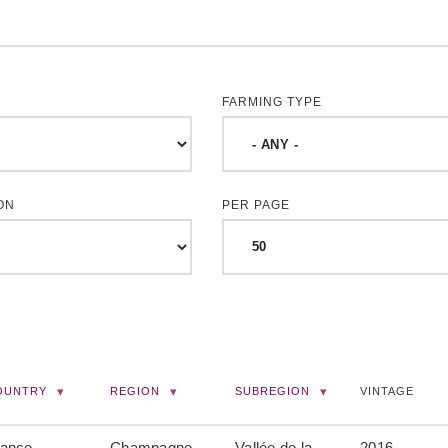
FARMING TYPE
ON
PER PAGE
OUNTRY
REGION
SUBREGION
VINTAGE
rance
Champagne
Vallée de la
2016