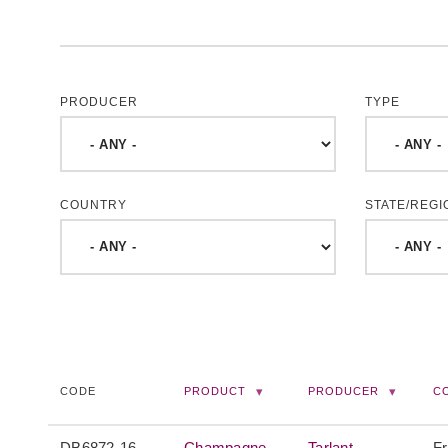
PRODUCER
TYPE
COUNTRY
STATE/REGI
CODE
PRODUCT
PRODUCER
C
DB6872-16
Champagne
Tarlant
F