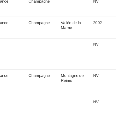
rance
Champagne
NV
rance
Champagne
Vallée de la
2002
Marne
NV
rance
Champagne
Montagne de
NV
Reims
NV