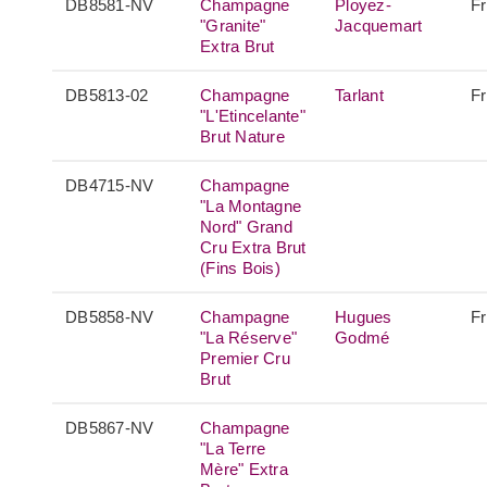
DB8581-NV
Champagne
Ployez-
F
"Granite"
Jacquemart
Extra Brut
DB5813-02
Champagne
Tarlant
F
"L'Etincelante"
Brut Nature
DB4715-NV
Champagne
"La Montagne
Nord" Grand
Cru Extra Brut
(Fins Bois)
DB5858-NV
Champagne
Hugues
F
"La Réserve"
Godmé
Premier Cru
Brut
DB5867-NV
Champagne
"La Terre
Mère" Extra