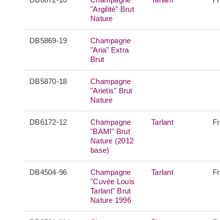
"Argilité" Brut
Nature
DB5869-19
Champagne
"Aria" Extra
Brut
DB5870-18
Champagne
"Arietis" Brut
Nature
DB6172-12
Champagne
Tarlant
F
"BAM!" Brut
Nature (2012
base)
DB4504-96
Champagne
Tarlant
F
"Cuvée Louis
Tarlant" Brut
Nature 1996